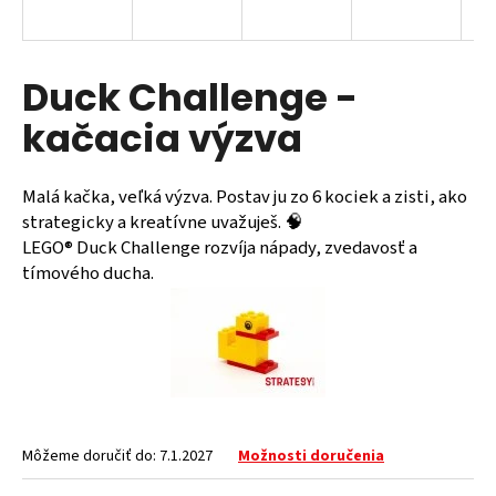
á
j
s
Duck Challenge -
ť
kačacia výzva
?
Malá kačka, veľká výzva. Postav ju zo 6 kociek a zisti, ako
strategicky a kreatívne uvažuješ. 🧠
LEGO® Duck Challenge rozvíja nápady, zvedavosť a
HĽADAŤ
tímového ducha.
Môžeme doručiť do:
7.1.2027
Možnosti doručenia