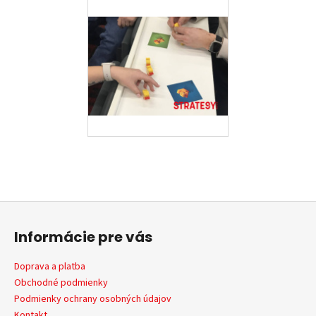
Z
á
Informácie pre vás
p
ä
Doprava a platba
t
Obchodné podmienky
i
Podmienky ochrany osobných údajov
Kontakt