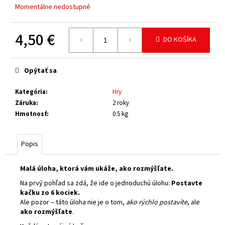
Momentálne nedostupné
4,50 €
DO KOŠÍKA
Jednotková
cena:
Opýtať sa
Kategória
:
Hry
Záruka
:
2 roky
Hmotnosť
:
0.5 kg
Popis
Malá úloha, ktorá vám ukáže, ako rozmýšľate.
Na prvý pohľad sa zdá, že ide o jednoduchú úlohu:
Postavte
kačku zo 6 kociek.
Ale pozor – táto úloha nie je o tom,
ako rýchlo postavíte
, ale
ako rozmýšľate
.