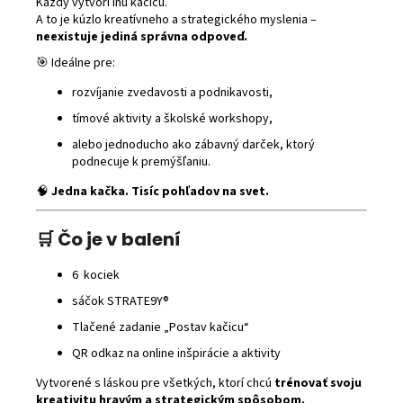
Každý vytvorí inú kačicu.
A to je kúzlo kreatívneho a strategického myslenia –
neexistuje jediná správna odpoveď.
🎯 Ideálne pre:
rozvíjanie zvedavosti a podnikavosti,
tímové aktivity a školské workshopy,
alebo jednoducho ako zábavný darček, ktorý
podnecuje k premýšľaniu.
🧠
Jedna kačka. Tisíc pohľadov na svet.
🛒
Čo je v balení
6 kociek
sáčok STRATE9Y®
Tlačené zadanie „Postav kačicu“
QR odkaz na online inšpirácie a aktivity
Vytvorené s láskou pre všetkých, ktorí chcú
trénovať svoju
kreativitu hravým a strategickým spôsobom.