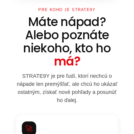
PRE KOHO JE STRATE9Y
Máte nápad?
Alebo poznáte
niekoho, kto ho
má?
STRATE9Y je pre ľudí, ktorí nechcú o
nápade len premýšľať, ale chcú ho ukázať
ostatným, získať nové pohľady a posunúť
ho ďalej.
🚀