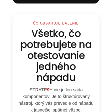
ČO OBSAHUJE BALENIE
Všetko, čo
potrebujete na
otestovanie
jedného
nápadu
STRATE
9
Y nie je len sada
komponentov. Je to štruktúrovaný
nástroj, ktorý vás prevedie od nápadu
k jasnejšej spätnej väzbe.