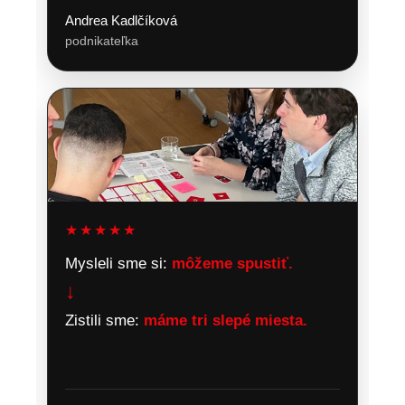
Andrea Kadlčíková
podnikateľka
★★★★★
Mysleli sme si:
môžeme spustiť.
↓
Zistili sme:
máme tri slepé miesta.