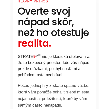
HLAVNÝ PRÍNOS
Overte svoj
nápad skôr,
než ho otestuje
realita.
®
STRATE
9
Y
nie je klasická stolová hra.
Je to bezpečný priestor, kde váš nápad
prejde otázkami, pochybnosťami a
pohľadom ostatných ľudí.
Počas jednej hry získate spätnú väzbu,
ktorá vám pomôže odhaliť slepé miesta,
nejasnosti aj príležitosti, ktoré by vám
samým často nenapadli.