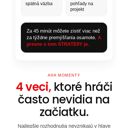
spätná väzba
pohľady na
projekt
Za 45 minút môžete zistiť viac než
za týždne premýšľania osamote.
A
presne o tom STRATE9Y je.
AHA MOMENTY
4 veci,
ktoré hráči
často nevidia na
začiatku.
Najlepšie rozhodnutia nevznikajú v hlave