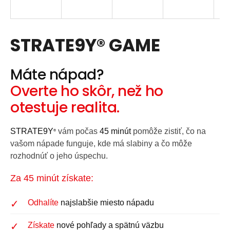
á
j
s
STRATE9Y® GAME
ť
?
Máte nápad?
Overte ho skôr, než ho
otestuje realita.
HĽADAŤ
STRATE9Y
vám počas
45 minút
pomôže zistiť, čo na
®
vašom nápade funguje, kde má slabiny a čo môže
rozhodnúť o jeho úspechu.
Za 45 minút získate:
Odhalíte
najslabšie miesto nápadu
Získate
nové pohľady a spätnú väzbu