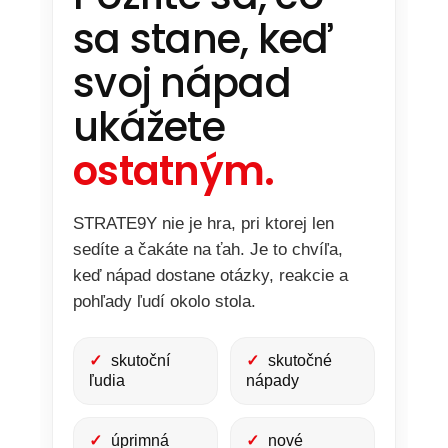
sa stane, keď
svoj nápad
ukážete
ostatným.
STRATE9Y nie je hra, pri ktorej len
sedíte a čakáte na ťah. Je to chvíľa,
keď nápad dostane otázky, reakcie a
pohľady ľudí okolo stola.
✓
skutoční
✓
skutočné
ľudia
nápady
✓
úprimná
✓
nové