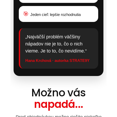
🎯
Jeden cieľ: lepšie rozhodnutia
„Najväčší problém väčšiny
nápadov nie je to, čo o nich
vieme. Je to to, čo nevidíme.“
Hana Krchová · autorka STRATE9Y
Možno vás
napadá...
Pred objednávkou možno riešite niekoľko