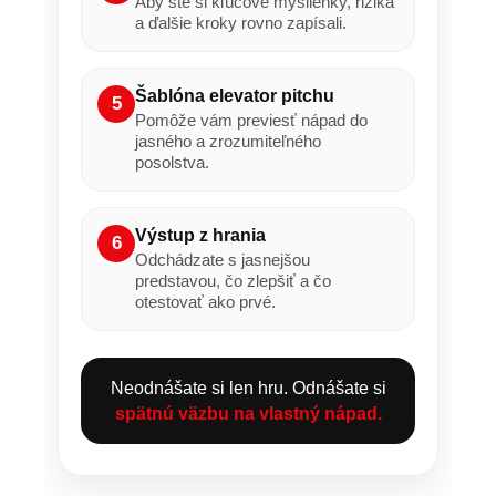
Aby ste si kľúčové myšlienky, riziká
a ďalšie kroky rovno zapísali.
Šablóna elevator pitchu
5
Pomôže vám previesť nápad do
jasného a zrozumiteľného
posolstva.
Výstup z hrania
6
Odchádzate s jasnejšou
predstavou, čo zlepšiť a čo
otestovať ako prvé.
Neodnášate si len hru. Odnášate si
spätnú väzbu na vlastný nápad.