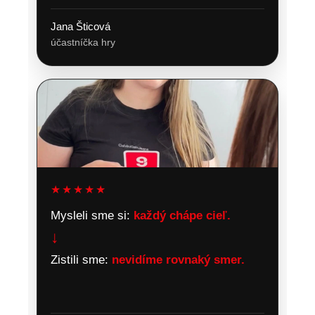
Jana Šticová
účastníčka hry
★★★★★
Mysleli sme si:
každý chápe cieľ.
↓
Zistili sme:
nevidíme rovnaký smer.