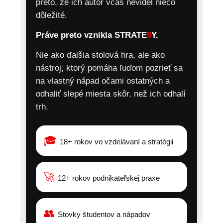
preto, že ich autor včas nevidel niečo
dôležité.
Práve preto vznikla STRATE
9
Y.
Nie ako ďalšia stolová hra, ale ako
nástroj, ktorý pomáha ľuďom pozrieť sa
na vlastný nápad očami ostatných a
odhaliť slepé miesta skôr, než ich odhalí
trh.
🎓
18+ rokov vo vzdelávaní a stratégii
🚀
12+ rokov podnikateľskej praxe
👥
Stovky študentov a nápadov