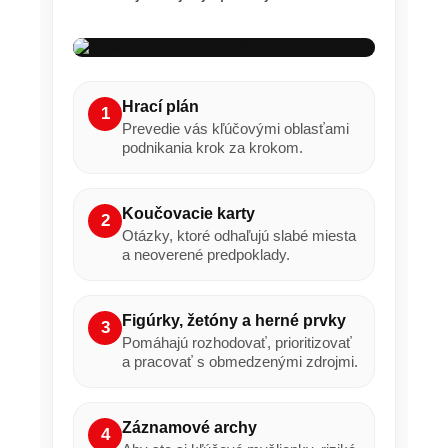
Hrací plán
1
Prevedie vás kľúčovými oblasťami
podnikania krok za krokom.
Koučovacie karty
2
Otázky, ktoré odhaľujú slabé miesta
a neoverené predpoklady.
Figúrky, žetóny a herné prvky
3
Pomáhajú rozhodovať, prioritizovať
a pracovať s obmedzenými zdrojmi.
Záznamové archy
4