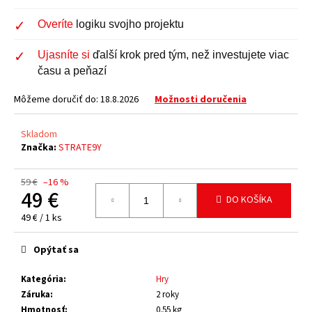
Overíte
logiku svojho projektu
Ujasníte si
ďalší krok pred tým, než investujete viac
času a peňazí
Môžeme doručiť do:
18.8.2026
Možnosti doručenia
Skladom
Značka:
STRATE9Y
59 €
–16 %
49 €
DO KOŠÍKA
Jednotková
49 € / 1 ks
cena:
Opýtať sa
Kategória
:
Hry
Záruka
:
2 roky
Hmotnosť
:
0.55 kg