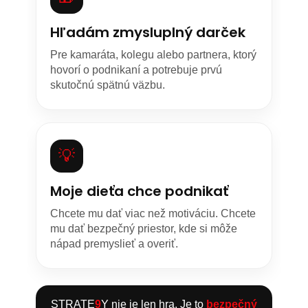
Hľadám zmysluplný darček
Pre kamaráta, kolegu alebo partnera, ktorý
hovorí o podnikaní a potrebuje prvú
skutočnú spätnú väzbu.
💡
Moje dieťa chce podnikať
Chcete mu dať viac než motiváciu. Chcete
mu dať bezpečný priestor, kde si môže
nápad premyslieť a overiť.
STRATE
9
Y nie je len hra. Je to
bezpečný