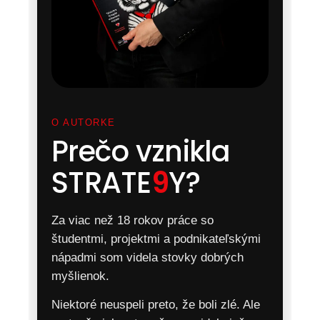
O AUTORKE
Prečo vznikla
STRATE
9
Y?
Za viac než 18 rokov práce so
študentmi, projektmi a podnikateľskými
nápadmi som videla stovky dobrých
myšlienok.
Niektoré neuspeli preto, že boli zlé. Ale