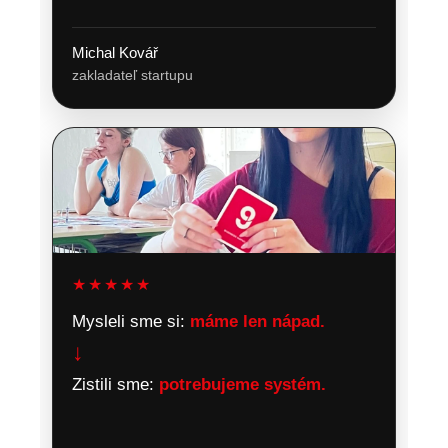
Michal Kovář
zakladateľ startupu
★★★★★
Mysleli sme si:
máme len nápad.
↓
Zistili sme:
potrebujeme systém.