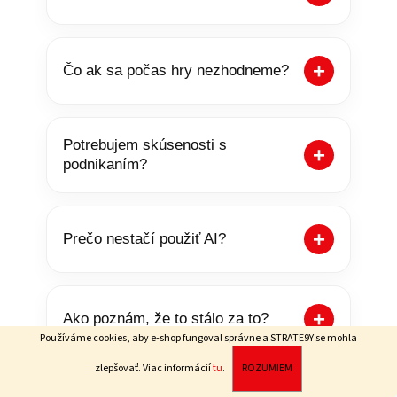
Čo ak sa počas hry nezhodneme?
Potrebujem skúsenosti s
podnikaním?
Prečo nestačí použiť AI?
Ako poznám, že to stálo za to?
Používáme cookies, aby e-shop fungoval správne a STRATE9Y se mohla
zlepšovať.
Viac informácií
tu
.
ROZUMIEM