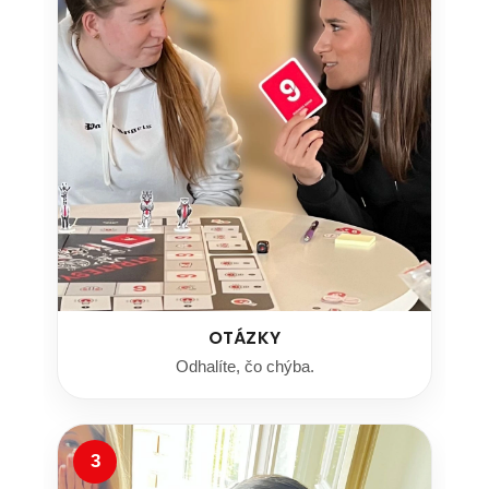
OTÁZKY
Odhalíte, čo chýba.
3